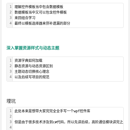
1
理解控件模板当中包含数据模板
2
数据模板当中又可以包含控件模板
3
来回组合学习
4
最终以模板选择器来弥补遗漏的部分
深入掌握资源样式与动态主题
1
资源字典如何加载
2
静态资源与动态资源区别
3
主题动态切换核心理念
4
以及后续写项目的规范
埋坑
1
此处本来是想带大家完完全全手写一个wpf控件库
2
3
但是由于很多技术涉及到c#代码，所以先讲后续，高阶通信模块讲完之后
4