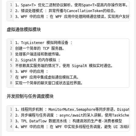
1
1、Span<T> 优化二进制协议解析，使用Span<T>提高内存操作效率。
2
2、错误处理模式 ：异常传播与CancellationToken的结合。
3
3、WPF 中的应用 ：在 WPF 应用中处理网络通信错误，实现用户友好的
虚拟通信模拟模块
1
1、TcpListener 模拟网络设备 ：
2
创建一个简单的 TCP 服务器。
3
处理客户端连接和数据传输。
4
2、SignalR 的内存模拟 ：
5
不依赖真实服务端的情况下，使用 SignalR 模拟实时通信。
6
3、WPF 中的应用 ：
7
在 WPF 应用中集成虚拟通信模拟工具。
8
实现一个简单的聊天窗口或状态监控界面。
并发控制与任务调度模块
1
1、线程同步机制 ：MonitorMutex,Semaphore等同步原语，Dispatche
2
2、异步编程与任务调度 ：async/await的深入讲解，使用TaskSched
3
3、TPL Dataflow 数据流水线 ：构建高效的生产者-消费者模型
4
4、WPF 中的应用 ：在 WPF 中实现多线程任务调度，避免 UI 冻结问题