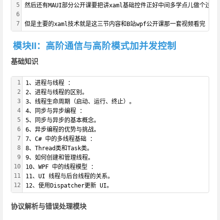
5
然后还有MAUI部分公开课要把讲xaml基础控件正好中间多学点儿做个过渡
6
7
但是主要的xaml技术就是这三节内容和B站wpf公开课那一套视频看完
模块Ⅱ：高阶通信与高阶模式加并发控制
基础知识
1
1、进程与线程 ：
2
2、进程与线程的区别。
3
3、线程生命周期（启动、运行、终止）。
4
4、同步与异步编程 ：
5
5、同步与异步的基本概念。
6
6、异步编程的优势与挑战。
7
7、C# 中的多线程基础 ：
8
8、Thread类和Task类。
9
9、如何创建和管理线程。
10
10、WPF 中的线程模型 ：
11
11、UI 线程与后台线程的关系。
12
12、使用Dispatcher更新 UI。
协议解析与错误处理模块