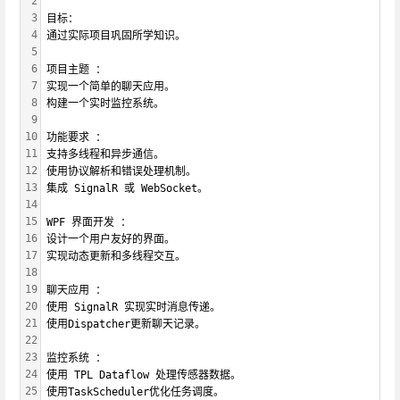
2
3
目标：
4
通过实际项目巩固所学知识。
5
6
项目主题 ：
7
实现一个简单的聊天应用。
8
构建一个实时监控系统。
9
10
功能要求 ：
11
支持多线程和异步通信。
12
使用协议解析和错误处理机制。
13
集成 SignalR 或 WebSocket。
14
15
WPF 界面开发 ：
16
设计一个用户友好的界面。
17
实现动态更新和多线程交互。
18
19
聊天应用 ：
20
使用 SignalR 实现实时消息传递。
21
使用Dispatcher更新聊天记录。
22
23
监控系统 ：
24
使用 TPL Dataflow 处理传感器数据。
25
使用TaskScheduler优化任务调度。