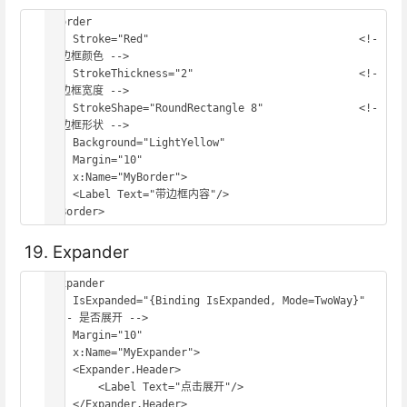
<Border

    Stroke="Red"                                 <!-
- 边框颜色 -->

    StrokeThickness="2"                          <!-
- 边框宽度 -->

    StrokeShape="RoundRectangle 8"               <!-
- 边框形状 -->

    Background="LightYellow"

    Margin="10"

    x:Name="MyBorder">

    <Label Text="带边框内容"/>

</Border>
19. Expander
<Expander

    IsExpanded="{Binding IsExpanded, Mode=TwoWay}" 
<!-- 是否展开 -->

    Margin="10"

    x:Name="MyExpander">

    <Expander.Header>

        <Label Text="点击展开"/>

    </Expander.Header>
