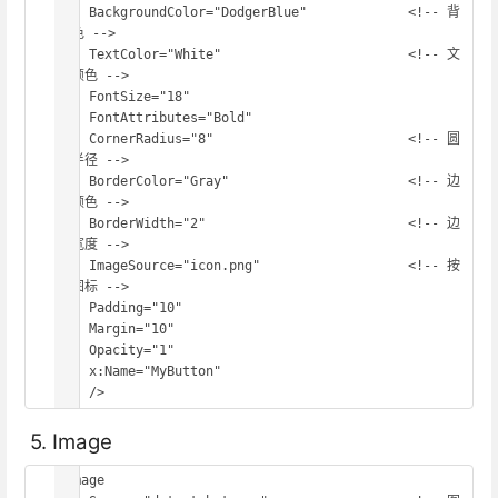
    BackgroundColor="DodgerBlue"             <!-- 背
景色 -->

    TextColor="White"                        <!-- 文
字颜色 -->

    FontSize="18"

    FontAttributes="Bold"

    CornerRadius="8"                         <!-- 圆
角半径 -->

    BorderColor="Gray"                       <!-- 边
框颜色 -->

    BorderWidth="2"                          <!-- 边
框宽度 -->

    ImageSource="icon.png"                   <!-- 按
钮图标 -->

    Padding="10"

    Margin="10"

    Opacity="1"

    x:Name="MyButton"

    />
5. Image
<Image
