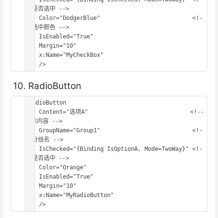
- 是否选中 -->

    Color="DodgerBlue"                           <!-
- 选中颜色 -->

    IsEnabled="True"

    Margin="10"

    x:Name="MyCheckBox"

    />
10. RadioButton
<RadioButton

    Content="选项A"                              <!-- 
显示内容 -->

    GroupName="Group1"                           <!-
- 分组名 -->

    IsChecked="{Binding IsOptionA, Mode=TwoWay}" <!-
- 是否选中 -->

    Color="Orange"

    IsEnabled="True"

    Margin="10"

    x:Name="MyRadioButton"

    />