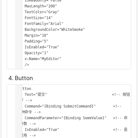
    IsReadOnly="False"

    MaxLength="200"

    TextColor="Gray"

    FontSize="14"

    FontFamily="Arial"

    BackgroundColor="WhiteSmoke"

    Margin="10"

    Padding="5"

    IsEnabled="True"

    Opacity="1"

    x:Name="MyEditor"

    />
4. Button
<Button

    Text="提交"                              <!-- 按钮
文字 -->

    Command="{Binding SubmitCommand}"        <!-- 
MVVM命令 -->

    CommandParameter="{Binding SomeValue}"   <!-- 命
令参数 -->

    IsEnabled="True"                         <!-- 是
否可用 -->
