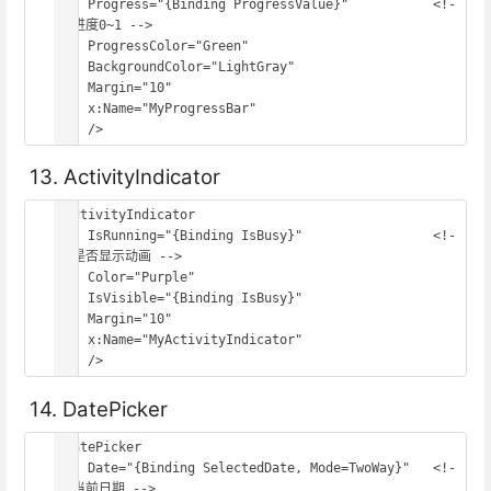
    Progress="{Binding ProgressValue}"           <!-
- 进度0~1 -->

    ProgressColor="Green"

    BackgroundColor="LightGray"

    Margin="10"

    x:Name="MyProgressBar"

    />
13. ActivityIndicator
<ActivityIndicator

    IsRunning="{Binding IsBusy}"                 <!-
- 是否显示动画 -->

    Color="Purple"

    IsVisible="{Binding IsBusy}"

    Margin="10"

    x:Name="MyActivityIndicator"

    />
14. DatePicker
<DatePicker

    Date="{Binding SelectedDate, Mode=TwoWay}"   <!-
- 当前日期 -->
