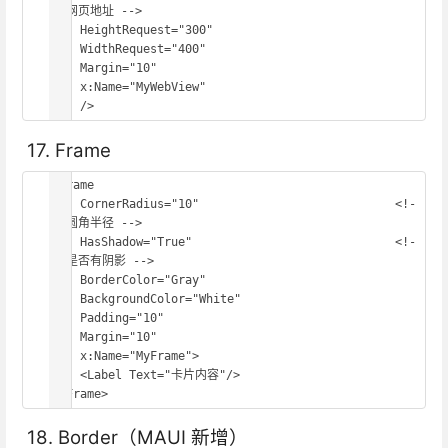
- 网页地址 -->

    HeightRequest="300"

    WidthRequest="400"

    Margin="10"

    x:Name="MyWebView"

    />
17. Frame
<Frame

    CornerRadius="10"                            <!-
- 圆角半径 -->

    HasShadow="True"                             <!-
- 是否有阴影 -->

    BorderColor="Gray"

    BackgroundColor="White"

    Padding="10"

    Margin="10"

    x:Name="MyFrame">

    <Label Text="卡片内容"/>

</Frame>
18. Border（MAUI 新增）