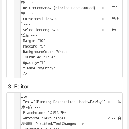
键类型 -->

    ReturnCommand="{Binding DoneCommand}"  <!-- 回车
键命令 -->

    CursorPosition="0"                     <!-- 光标
位置 -->

    SelectionLength="0"                    <!-- 选中
文本长度 -->

    Margin="10"

    Padding="5"

    BackgroundColor="White"

    IsEnabled="True"

    Opacity="1"

    x:Name="MyEntry"

    />
3. Editor
<Editor

    Text="{Binding Description, Mode=TwoWay}" <!-- 多
行文本内容 -->

    Placeholder="请输入描述"

    AutoSize="TextChanges"                    <!-- 自
动高度调整：Disabled/TextChanges -->
