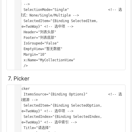
rid -->

    SelectionMode="Single"                   <!-- 选
择模式：None/Single/Multiple -->

    SelectedItem="{Binding SelectedItem, 
Mode=TwoWay}" <!-- 选中项 -->

    Header="列表头部"

    Footer="列表底部"

    IsGrouped="False"

    EmptyView="暂无数据"

    Margin="10"

    x:Name="MyCollectionView"

    />
7. Picker
<Picker

    ItemsSource="{Binding Options}"          <!-- 选
项数据源 -->

    SelectedItem="{Binding SelectedOption, 
Mode=TwoWay}" <!-- 选中项 -->

    SelectedIndex="{Binding SelectedIndex, 
Mode=TwoWay}" <!-- 选中索引 -->

    Title="请选择"
