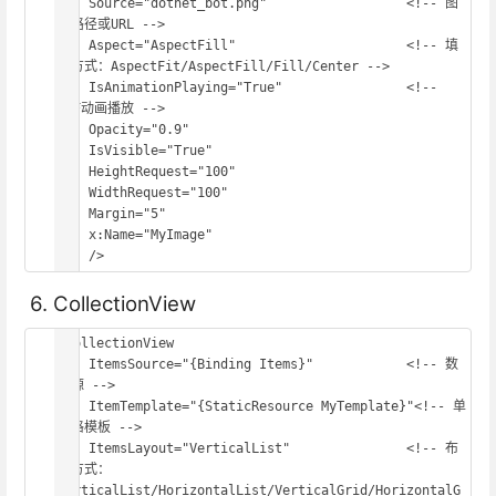
    Source="dotnet_bot.png"                  <!-- 图
片路径或URL -->

    Aspect="AspectFill"                      <!-- 填
充方式：AspectFit/AspectFill/Fill/Center -->

    IsAnimationPlaying="True"                <!-- 
GIF动画播放 -->

    Opacity="0.9"

    IsVisible="True"

    HeightRequest="100"

    WidthRequest="100"

    Margin="5"

    x:Name="MyImage"

    />
6. CollectionView
<CollectionView

    ItemsSource="{Binding Items}"            <!-- 数
据源 -->

    ItemTemplate="{StaticResource MyTemplate}"<!-- 单
元格模板 -->

    ItemsLayout="VerticalList"               <!-- 布
局方式：
VerticalList/HorizontalList/VerticalGrid/HorizontalG