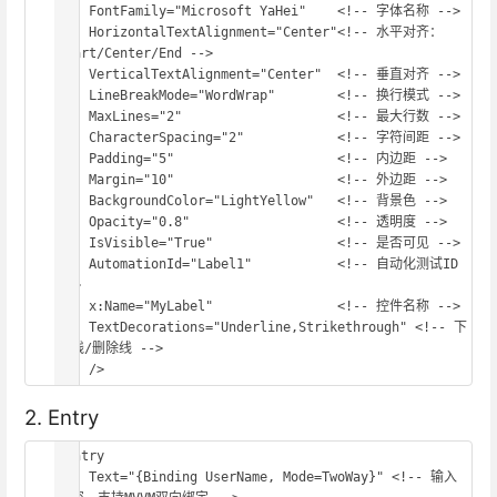
    FontFamily="Microsoft YaHei"    <!-- 字体名称 -->

    HorizontalTextAlignment="Center"<!-- 水平对齐：
Start/Center/End -->

    VerticalTextAlignment="Center"  <!-- 垂直对齐 -->

    LineBreakMode="WordWrap"        <!-- 换行模式 -->

    MaxLines="2"                    <!-- 最大行数 -->

    CharacterSpacing="2"            <!-- 字符间距 -->

    Padding="5"                     <!-- 内边距 -->

    Margin="10"                     <!-- 外边距 -->

    BackgroundColor="LightYellow"   <!-- 背景色 -->

    Opacity="0.8"                   <!-- 透明度 -->

    IsVisible="True"                <!-- 是否可见 -->

    AutomationId="Label1"           <!-- 自动化测试ID 
-->

    x:Name="MyLabel"                <!-- 控件名称 -->

    TextDecorations="Underline,Strikethrough" <!-- 下
划线/删除线 -->

    />
2. Entry
<Entry

    Text="{Binding UserName, Mode=TwoWay}" <!-- 输入