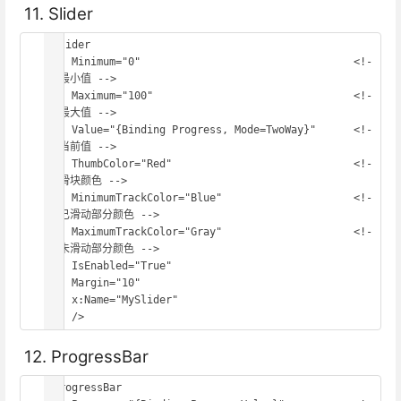
11. Slider
<Slider

    Minimum="0"                                  <!-
- 最小值 -->

    Maximum="100"                                <!-
- 最大值 -->

    Value="{Binding Progress, Mode=TwoWay}"      <!-
- 当前值 -->

    ThumbColor="Red"                             <!-
- 滑块颜色 -->

    MinimumTrackColor="Blue"                     <!-
- 已滑动部分颜色 -->

    MaximumTrackColor="Gray"                     <!-
- 未滑动部分颜色 -->

    IsEnabled="True"

    Margin="10"

    x:Name="MySlider"

    />
12. ProgressBar
<ProgressBar
