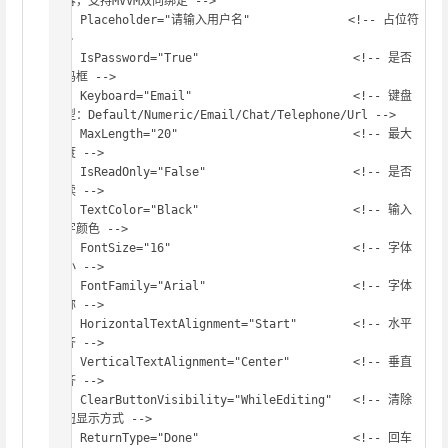
内容，支持MVVM双向绑定 -->

    Placeholder="请输入用户名"              <!-- 占位符 
-->

    IsPassword="True"                      <!-- 是否
密码框 -->

    Keyboard="Email"                       <!-- 键盘
类型：Default/Numeric/Email/Chat/Telephone/Url -->

    MaxLength="20"                         <!-- 最大
长度 -->

    IsReadOnly="False"                     <!-- 是否
只读 -->

    TextColor="Black"                      <!-- 输入
文字颜色 -->

    FontSize="16"                          <!-- 字体
大小 -->

    FontFamily="Arial"                     <!-- 字体
名称 -->

    HorizontalTextAlignment="Start"        <!-- 水平
对齐 -->

    VerticalTextAlignment="Center"         <!-- 垂直
对齐 -->

    ClearButtonVisibility="WhileEditing"   <!-- 清除
按钮显示方式 -->

    ReturnType="Done"                      <!-- 回车