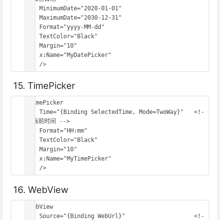
    MinimumDate="2020-01-01"

    MaximumDate="2030-12-31"

    Format="yyyy-MM-dd"

    TextColor="Black"

    Margin="10"

    x:Name="MyDatePicker"

    />
15. TimePicker
<TimePicker

    Time="{Binding SelectedTime, Mode=TwoWay}"   <!-
- 当前时间 -->

    Format="HH:mm"

    TextColor="Black"

    Margin="10"

    x:Name="MyTimePicker"

    />
16. WebView
<WebView

    Source="{Binding WebUrl}"                    <!-