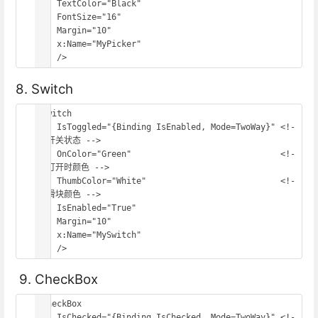
    TextColor="Black"

    FontSize="16"

    Margin="10"

    x:Name="MyPicker"

    />
8. Switch
<Switch

    IsToggled="{Binding IsEnabled, Mode=TwoWay}" <!-
- 开关状态 -->

    OnColor="Green"                              <!-
- 打开时颜色 -->

    ThumbColor="White"                           <!-
- 滑块颜色 -->

    IsEnabled="True"

    Margin="10"

    x:Name="MySwitch"

    />
9. CheckBox
<CheckBox

    IsChecked="{Binding IsChecked, Mode=TwoWay}" <!-