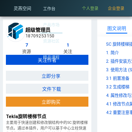
个人登录
企业登录
灵燕空间
工作台
产品市场
图文说明
超级管理员
18709253150
SC
资源社区
SC 旋转楼
7
1
旋
资源
关注
1. 简介
精品课程
关注作者
转
2. 插件安装方
3. 使用方法 
楼
立即分享
3.1 前置准备
梯
3.2 生成楼梯
文件下载
4. 属性修改
插
立即购买
4.1 修改节点
件
4.2 重要注意
Tekla旋转楼梯节点
使
主要用于快速创建和修改钢结构中的SC 旋转楼梯
节点。通过本插件，用户可以基于中心立柱快速